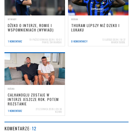
WYWIADY
OGÓLNA
DŽEKO O INTERZE, ROMIE I
THURAM LEPSZY NIŻ DZEKO I
WSPOMNIENIACH (WYWIAD)
LUKAKU
19 PAŹDZIERNIKA 2024 | 10:01
13 LUTEGO 2024 | 18:37
1 KOMENTARZ
0 KOMENTARZY
PAWEŁ ŚWINARSKI
MAREK SUDOŁ
OGÓLNA
CALHANOGLU ZOSTAJE W
INTERZE JESZCZE ROK. POTEM
ROZSTANIE
27 CZERWCA 2026 | 09:34
1 KOMENTARZ
KEJMO
KOMENTARZE:
12