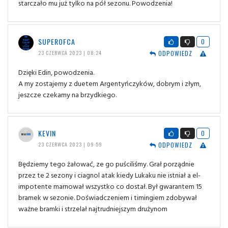
starczało mu już tylko na pół sezonu. Powodzenia!
SUPEROFCA
0
ODPOWIEDZ
23 CZERWCA 2023 | 08:24
Dzięki Edin, powodzenia.
A my zostajemy z duetem Argentyńczyków, dobrym i złym,
jeszcze czekamy na brzydkiego.
KEVIN
0
ODPOWIEDZ
23 CZERWCA 2023 | 09:59
Będziemy tego żałować, ze go puściliśmy. Grał porządnie
przez te 2 sezony i ciagnol atak kiedy Lukaku nie istniał a el-
impotente marnował wszystko co dostał. Był gwarantem 15
bramek w sezonie. Doświadczeniem i timingiem zdobywał
ważne bramki i strzelał najtrudniejszym drużynom