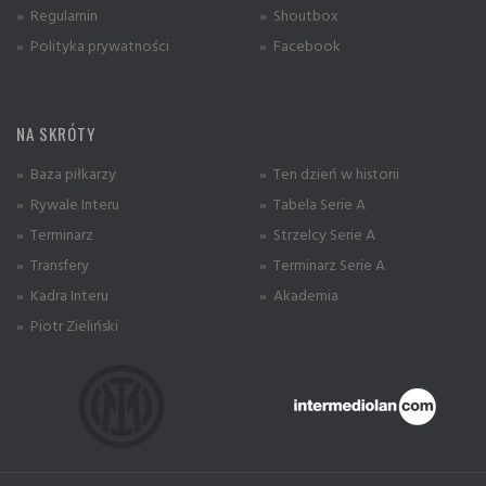
» Regulamin
» Shoutbox
» Polityka prywatności
» Facebook
NA SKRÓTY
» Baza piłkarzy
» Ten dzień w historii
» Rywale Interu
» Tabela Serie A
» Terminarz
» Strzelcy Serie A
» Transfery
» Terminarz Serie A
» Kadra Interu
» Akademia
» Piotr Zieliński