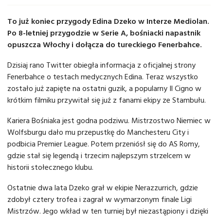
To już koniec przygody Edina Dzeko w Interze Mediolan.
Po 8-letniej przygodzie w Serie A, bośniacki napastnik
opuszcza Włochy i dołącza do tureckiego Fenerbahce.
Dzisiaj rano Twitter obiegła informacja z oficjalnej strony
Fenerbahce o testach medycznych Edina. Teraz wszystko
zostało już zapięte na ostatni guzik, a popularny Il Cigno w
krótkim filmiku przywitał się już z fanami ekipy ze Stambułu.
Kariera Bośniaka jest godna podziwu. Mistrzostwo Niemiec w
Wolfsburgu dało mu przepustkę do Manchesteru City i
podbicia Premier League. Potem przeniósł się do AS Romy,
gdzie stał się legendą i trzecim najlepszym strzelcem w
historii stołecznego klubu.
Ostatnie dwa lata Dzeko grał w ekipie Nerazzurrich, gdzie
zdobył cztery trofea i zagrał w wymarzonym finale Ligi
Mistrzów. Jego wkład w ten turniej był niezastąpiony i dzięki