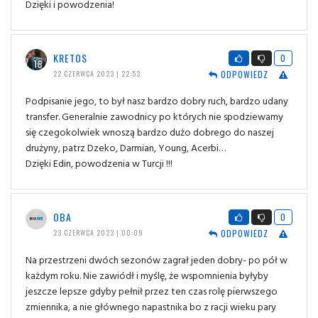
Dzięki i powodzenia!
KRETOS
0
ODPOWIEDZ
22 CZERWCA 2023 | 22:53
Podpisanie jego, to był nasz bardzo dobry ruch, bardzo udany
transfer. Generalnie zawodnicy po których nie spodziewamy
się czegokolwiek wnoszą bardzo dużo dobrego do naszej
drużyny, patrz Dzeko, Darmian, Young, Acerbi…
Dzięki Edin, powodzenia w Turcji !!!
OBA
0
ODPOWIEDZ
23 CZERWCA 2023 | 00:09
Na przestrzeni dwóch sezonów zagrał jeden dobry- po pół w
każdym roku. Nie zawiódł i myślę, że wspomnienia byłyby
jeszcze lepsze gdyby pełnił przez ten czas rolę pierwszego
zmiennika, a nie głównego napastnika bo z racji wieku pary