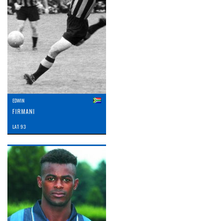
EDWIN
FIRMANI
LAT: 93