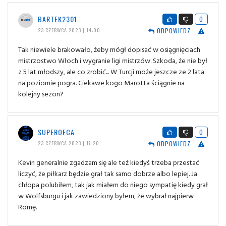
BARTEK2301
0
ODPOWIEDZ
23 CZERWCA 2023 | 14:00
Tak niewiele brakowało, żeby mógł dopisać w osiągnięciach
mistrzostwo Włoch i wygranie ligi mistrzów. Szkoda, że nie był
z 5 lat młodszy, ale co zrobić... W Turcji może jeszcze ze 2 lata
na poziomie pogra. Ciekawe kogo Marotta ściągnie na
kolejny sezon?
SUPEROFCA
0
ODPOWIEDZ
23 CZERWCA 2023 | 17:20
Kevin generalnie zgadzam się ale też kiedyś trzeba przestać
liczyć, że piłkarz będzie grał tak samo dobrze albo lepiej. Ja
chłopa polubiłem, tak jak miałem do niego sympatię kiedy grał
w Wolfsburgu i jak zawiedziony byłem, że wybrał najpierw
Romę.