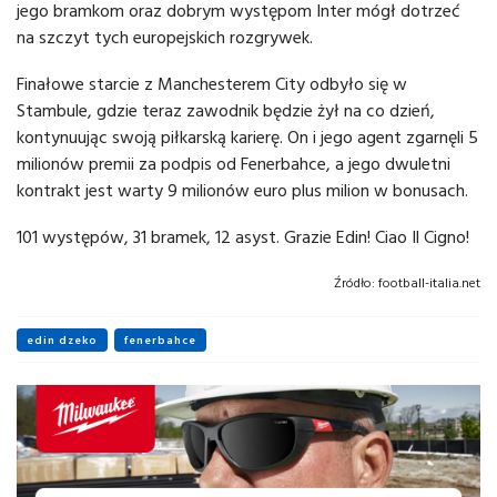
jego bramkom oraz dobrym występom Inter mógł dotrzeć
na szczyt tych europejskich rozgrywek.
Finałowe starcie z Manchesterem City odbyło się w
Stambule, gdzie teraz zawodnik będzie żył na co dzień,
kontynuując swoją piłkarską karierę. On i jego agent zgarnęli 5
milionów premii za podpis od Fenerbahce, a jego dwuletni
kontrakt jest warty 9 milionów euro plus milion w bonusach.
101 występów, 31 bramek, 12 asyst. Grazie Edin! Ciao Il Cigno!
Źródło:
football-italia.net
edin dzeko
fenerbahce