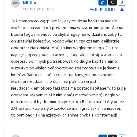
MRGOAL
0
ODPOWIEDZ
21 LIPCA 2014 | 18:57
Też mam sporo wątpliwości, czy on się na kapitana nadaje.
Może on ma wiele do powiedzenia w szatni, nie wiem. Ale na
boisku tego nie widać. Ja chyba nigdy nie widziałem, żeby to
on ustawiał kolegów, podpowiadał, czy czasami delikatnie
opieprzał. Natomiast robili to inni względem niego. On też
najczęściej wyglądał na boisku jakby takich podpowiedzi lub
opieprzu od innych potrzebował. Po drugie kapitan mimo
wszystko powinien być sportowo zdecydowanie jednym z
liderów. Ranocchia póki co jest nadzieją/nieudacznikiem.
Może przesadzam, ale dla mnie póki co on jest
nieudacznikiem. Skoro taki ktoś ma zostać kapitanem, to ja się
obawiam. Jakbym miał z nimi grać ( marzyć wolno) i nagle w
meczu zaczął by do mnie krzyczeć do Ranocchia, który przez
3/4 sezonu kopie się w czoło, że mam grać tak a nie inaczej,
to bym padł jak na azjatyckich anime chyba z konsternacji