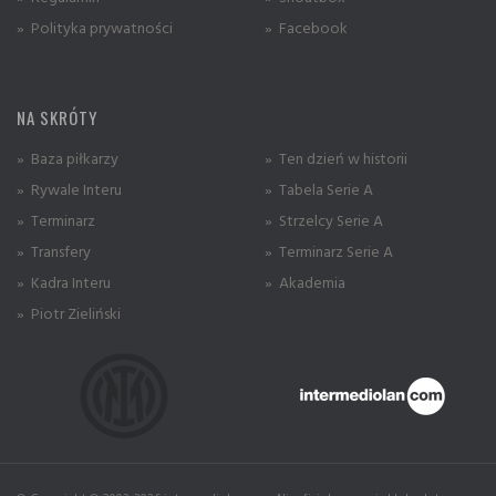
» Polityka prywatności
» Facebook
NA SKRÓTY
» Baza piłkarzy
» Ten dzień w historii
» Rywale Interu
» Tabela Serie A
» Terminarz
» Strzelcy Serie A
» Transfery
» Terminarz Serie A
» Kadra Interu
» Akademia
» Piotr Zieliński