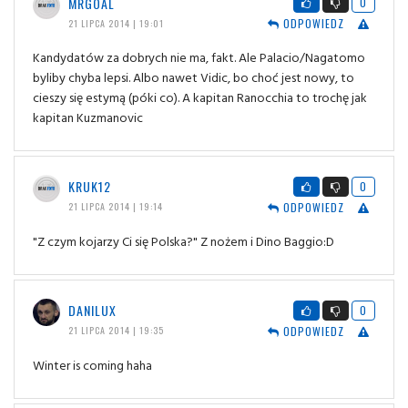
MRGOAL
0
ODPOWIEDZ
21 LIPCA 2014 | 19:01
Kandydatów za dobrych nie ma, fakt. Ale Palacio/Nagatomo
byliby chyba lepsi. Albo nawet Vidic, bo choć jest nowy, to
cieszy się estymą (póki co). A kapitan Ranocchia to trochę jak
kapitan Kuzmanovic
KRUK12
0
ODPOWIEDZ
21 LIPCA 2014 | 19:14
"Z czym kojarzy Ci się Polska?" Z nożem i Dino Baggio:D
DANILUX
0
ODPOWIEDZ
21 LIPCA 2014 | 19:35
Winter is coming haha