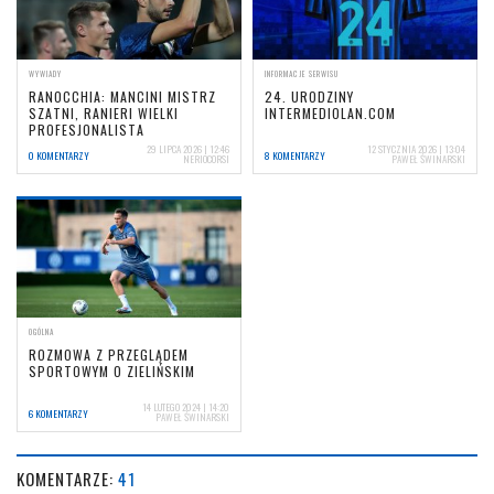
WYWIADY
INFORMACJE SERWISU
RANOCCHIA: MANCINI MISTRZ
24. URODZINY
SZATNI, RANIERI WIELKI
INTERMEDIOLAN.COM
PROFESJONALISTA
29 LIPCA 2026 | 12:46
12 STYCZNIA 2026 | 13:04
0 KOMENTARZY
8 KOMENTARZY
NERIOCORSI
PAWEŁ ŚWINARSKI
OGÓLNA
ROZMOWA Z PRZEGLĄDEM
SPORTOWYM O ZIELIŃSKIM
14 LUTEGO 2024 | 14:20
6 KOMENTARZY
PAWEŁ ŚWINARSKI
KOMENTARZE:
41