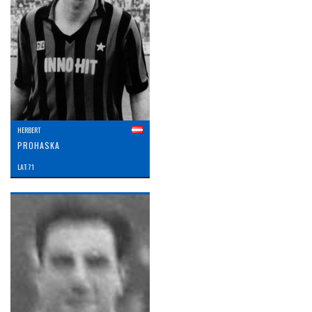
HERBERT
PROHASKA
LAT: 71