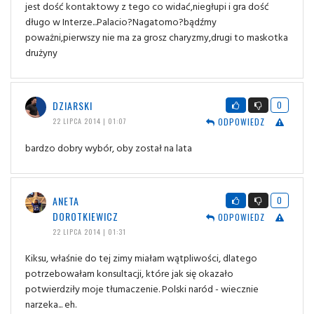
jest dość kontaktowy z tego co widać,niegłupi i gra dość
długo w Interze...Palacio?Nagatomo?bądźmy
poważni,pierwszy nie ma za grosz charyzmy,drugi to maskotka
drużyny
DZIARSKI
0
ODPOWIEDZ
22 LIPCA 2014 | 01:07
bardzo dobry wybór, oby został na lata
ANETA
0
DOROTKIEWICZ
ODPOWIEDZ
22 LIPCA 2014 | 01:31
Kiksu, właśnie do tej zimy miałam wątpliwości, dlatego
potrzebowałam konsultacji, które jak się okazało
potwierdziły moje tłumaczenie. Polski naród - wiecznie
narzeka... eh.