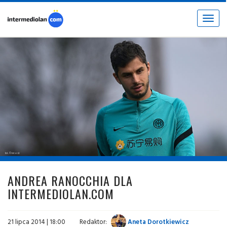
Toggle
navigat
fot. © inter.it
ANDREA RANOCCHIA DLA
INTERMEDIOLAN.COM
21 lipca 2014 | 18:00
Redaktor:
Aneta Dorotkiewicz