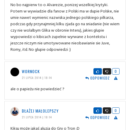
No bo najpierw to o Alvarezie, ponizej wszelkiej krytyki.
Potem w wywiadzie dla fanow z Polski ma w dupie Polske, nie
umie nawet wymienic nazwiska jednego polskiego pilkarza,
podczas gdy przynajmniej kilku zjada go na sniadanie (nie wiem
czy nie wolalbym Glika w obronie Interu), jakies glupie
wypowiedzi o kibicach zupelnie wyrwane z kontekstu i
jeszcze niczym nie umotywowane nieobawianie sie Juve,
Romy, itd. No glupie odpowiedzi :)
WORNOCK
0
ODPOWIEDZ
21 LIPCA 2014 | 18:14
ale o papieżu nie powiedzieć ?
BŁAŻEJ MAŁOLEPSZY
0
ODPOWIEDZ
21 LIPCA 2014 | 18:14
Kiksu może jakaś aluzja do Gry o Tron :D