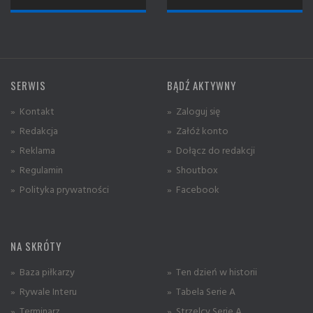
SERWIS
BĄDŹ AKTYWNY
» Kontakt
» Zaloguj się
» Redakcja
» Załóż konto
» Reklama
» Dołącz do redakcji
» Regulamin
» Shoutbox
» Polityka prywatności
» Facebook
NA SKRÓTY
» Baza piłkarzy
» Ten dzień w historii
» Rywale Interu
» Tabela Serie A
» Terminarz
» Strzelcy Serie A