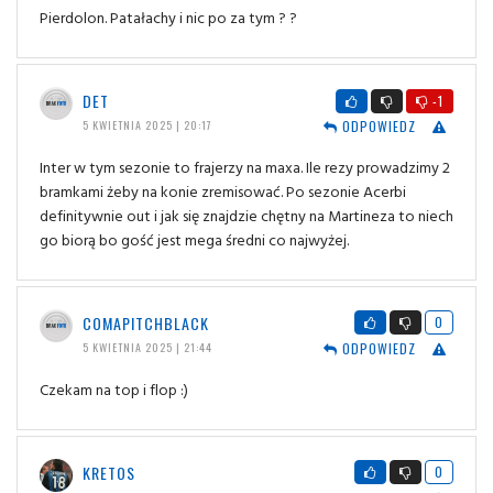
Pierdolon. Patałachy i nic po za tym ? ?
DET
-1
ODPOWIEDZ
5 KWIETNIA 2025 | 20:17
Inter w tym sezonie to frajerzy na maxa. Ile rezy prowadzimy 2
bramkami żeby na konie zremisować. Po sezonie Acerbi
definitywnie out i jak się znajdzie chętny na Martineza to niech
go biorą bo gość jest mega średni co najwyżej.
COMAPITCHBLACK
0
ODPOWIEDZ
5 KWIETNIA 2025 | 21:44
Czekam na top i flop :)
KRETOS
0