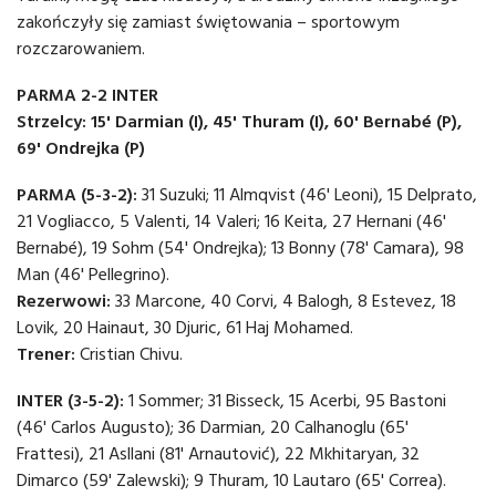
zakończyły się zamiast świętowania – sportowym
rozczarowaniem.
PARMA 2-2 INTER
Strzelcy: 15' Darmian (I), 45' Thuram (I), 60' Bernabé (P),
69' Ondrejka (P)
PARMA (5-3-2):
31 Suzuki; 11 Almqvist (46' Leoni), 15 Delprato,
21 Vogliacco, 5 Valenti, 14 Valeri; 16 Keita, 27 Hernani (46'
Bernabé), 19 Sohm (54' Ondrejka); 13 Bonny (78' Camara), 98
Man (46' Pellegrino).
Rezerwowi:
33 Marcone, 40 Corvi, 4 Balogh, 8 Estevez, 18
Lovik, 20 Hainaut, 30 Djuric, 61 Haj Mohamed.
Trener:
Cristian Chivu.
INTER (3-5-2):
1 Sommer; 31 Bisseck, 15 Acerbi, 95 Bastoni
(46' Carlos Augusto); 36 Darmian, 20 Calhanoglu (65'
Frattesi), 21 Asllani (81' Arnautović), 22 Mkhitaryan, 32
Dimarco (59' Zalewski); 9 Thuram, 10 Lautaro (65' Correa).