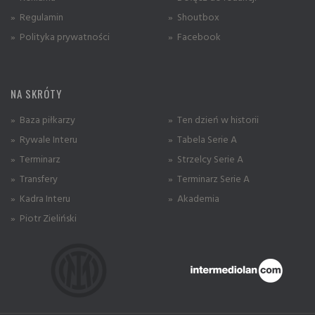
» Regulamin
» Shoutbox
» Polityka prywatności
» Facebook
NA SKRÓTY
» Baza piłkarzy
» Ten dzień w historii
» Rywale Interu
» Tabela Serie A
» Terminarz
» Strzelcy Serie A
» Transfery
» Terminarz Serie A
» Kadra Interu
» Akademia
» Piotr Zieliński