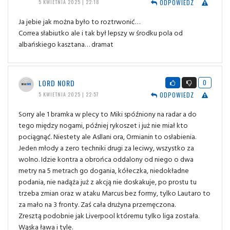
ODPOWIEDZ
5 KWIETNIA 2025 | 22:18
Ja jebie jak można było to roztrwonić…
Correa słabiutko ale i tak był lepszy w środku pola od
albańskiego kasztana… dramat
LORD NORD
0
ODPOWIEDZ
5 KWIETNIA 2025 | 22:57
Sorry ale 1 bramka w plecy to Miki spóźniony na radar a do
tego między nogami, później rykoszet i już nie miał kto
pociągnąć. Niestety ale Asllani ora, Ormianin to osłabienia.
Jeden młody a zero techniki drugi za leciwy, wszystko za
wolno. Idzie kontra a obrońca oddalony od niego o dwa
metry na 5 metrach go dogania, kółeczka, niedokładne
podania, nie nadąża już z akcją nie doskakuje, po prostu tu
trzeba zmian oraz w ataku Marcus bez formy, tylko Lautaro to
za mało na 3 fronty. Zaś cała drużyna przemęczona.
Zresztą podobnie jak Liverpool któremu tylko liga została.
Wąska ława i tyle.