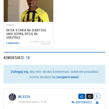
TRANSFERY
INTER STAWIA NA DIABY’EGO
JAKO JEDYNĄ OPCJĘ NA
SKRZYDŁO
6 SIERPNIA 2026 | 11:05
0 KOMENTARZY
NERIOCORSI
KOMENTARZE:
18
Zaloguj się
, aby móc dodać komentarz. Jeżeli nie posiadasz
konta, możesz się
zarejestrować
.
ML9320
0
ODPOWIEDZ
5 KWIETNIA 2025 | 17:14