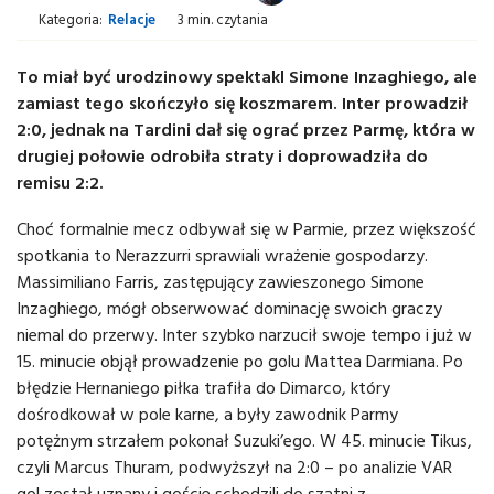
Kategoria:
Relacje
3 min. czytania
To miał być urodzinowy spektakl Simone Inzaghiego, ale
zamiast tego skończyło się koszmarem. Inter prowadził
2:0, jednak na Tardini dał się ograć przez Parmę, która w
drugiej połowie odrobiła straty i doprowadziła do
remisu 2:2.
Choć formalnie mecz odbywał się w Parmie, przez większość
spotkania to Nerazzurri sprawiali wrażenie gospodarzy.
Massimiliano Farris, zastępujący zawieszonego Simone
Inzaghiego, mógł obserwować dominację swoich graczy
niemal do przerwy. Inter szybko narzucił swoje tempo i już w
15. minucie objął prowadzenie po golu Mattea Darmiana. Po
błędzie Hernaniego piłka trafiła do Dimarco, który
dośrodkował w pole karne, a były zawodnik Parmy
potężnym strzałem pokonał Suzuki’ego. W 45. minucie Tikus,
czyli Marcus Thuram, podwyższył na 2:0 – po analizie VAR
gol został uznany i goście schodzili do szatni z