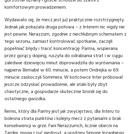
komfortowym prowadzeniem.
Wydawało się, że mecz jest już praktycznie rozstrzygnięty.
Jednak jak pokazała druga połowa – z Interem nic nigdy nie
jest pewne. Nerazzurri, zgodnie z niechlubnym schematem z
tego sezonu, zamiast kontrolować spotkanie, zaczęli
popełniać błędy i tracić koncentrację. Parma, wspierana
przez gorący doping, ruszyła do odrabiania strat i w ciągu
zaledwie dziewięciu minut doprowadziła do wyrównania –
najpierw Bernabé w 60. minucie, a potem Ondrejka w 69.
minucie zaskoczyli Sommera. W końcówce Inter próbował
jeszcze odzyskać prowadzenie, ale ataki były zbyt
chaotyczne, a gospodarze skutecznie bronili się do
ostatniego gwizdka.
Remis, który dla Parmy jest jak zwycięstwo, dla Interu to
bolesna strata punktów i kolejny mecz z pytaniami o brak
konsekwencji w grze. Fani Nerazzurrich, licznie obecni na
Tardini, mogą czuć niedosyt, a urodziny Simone Inzaghiego