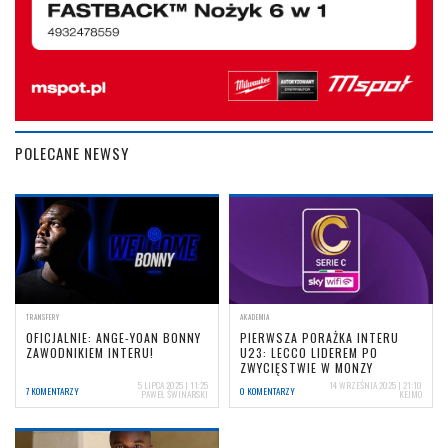
POLECANE NEWSY
TRANSFERY
AKADEMIA
OFICJALNIE: ANGE-YOAN BONNY
PIERWSZA PORAŻKA INTERU
ZAWODNIKIEM INTERU!
U23: LECCO LIDEREM PO
ZWYCIĘSTWIE W MONZY
5 LIPCA 2025 | 11:25
14 WRZEŚNIA 2025 | 21:10
7 KOMENTARZY
0 KOMENTARZY
PAWEŁ ŚWINARSKI
KEJMO