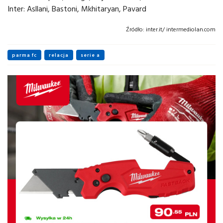
Inter: Asllani, Bastoni, Mkhitaryan, Pavard
Źródło:
inter.it/ intermediolan.com
parma fc
relacja
serie a