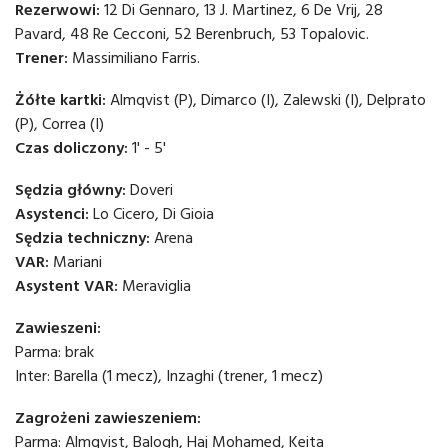
Rezerwowi:
12 Di Gennaro, 13 J. Martinez, 6 De Vrij, 28
Pavard, 48 Re Cecconi, 52 Berenbruch, 53 Topalovic.
Trener:
Massimiliano Farris.
Żółte kartki:
Almqvist (P), Dimarco (I), Zalewski (I), Delprato
(P), Correa (I)
Czas doliczony:
1' - 5'
Sędzia główny:
Doveri
Asystenci:
Lo Cicero, Di Gioia
Sędzia techniczny:
Arena
VAR:
Mariani
Asystent VAR:
Meraviglia
Zawieszeni:
Parma: brak
Inter: Barella (1 mecz), Inzaghi (trener, 1 mecz)
Zagrożeni zawieszeniem:
Parma: Almqvist, Balogh, Haj Mohamed, Keita