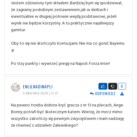
Jestem zdziwiony tym składem. Bardziej bym się spodziewał,
że zagramy podobnym zestawieniem jak w derbach i
ewentualnie w drugiej połowie wejdą podstawowi, jeżeli
wynik nie będzie korzystny. A tu praktycznie najsilniejszy
garnitur.
Oby to się nie skończyło kontuzjami. Nie ma co gonić Bayernu
:p
Po trzy punkty i wywrzeć presję na Napoli. Forza Inter!
ENLILNADINAPLI
0
ODPOWIEDZ
5 KWIETNIA 2025 | 17:27
Na pewno trzeba dobrze kryć gracza z nr 13 na plecach, Ange
Bonny potrafi być skutecznym katem. Wierzę, że mecz mimo
wszystko zakończy się pewnym zwycięstwem i mam nadzieję
że również z udziałem Zalewskiego?