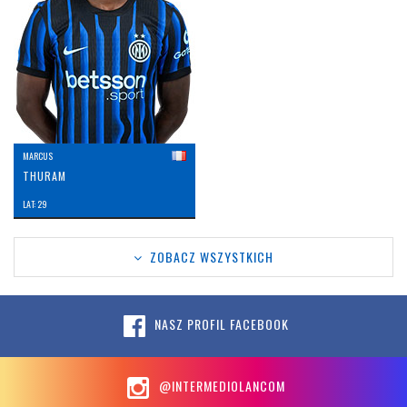
MARCUS
THURAM
LAT: 29
ZOBACZ WSZYSTKICH
NASZ PROFIL FACEBOOK
@INTERMEDIOLANCOM